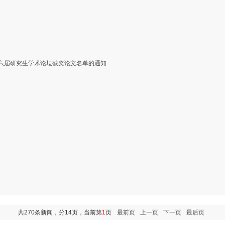
十六届研究生学术论坛获奖论文名单的通知
共270条新闻，分14页，当前第
1
页
最前页
上一页
下一页
最后页